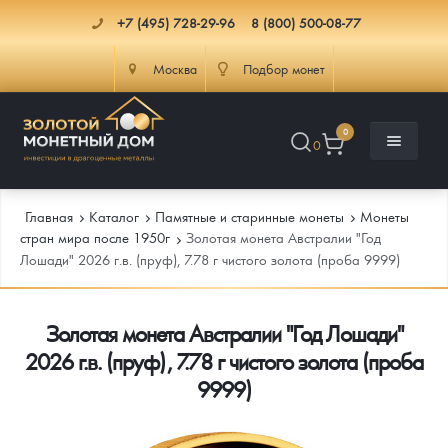
+7 (495) 728-29-96
8 (800) 500-08-77
Москва
Подбор монет
0
0
Главная
Каталог
Памятные и старинные монеты
Монеты
стран мира после 1950г
Золотая монета Австралии "Год
Лошади" 2026 г.в. (пруф), 7.78 г чистого золота (проба 9999)
Каталог
Золотая монета Австралии "Год Лошади"
Инфо
Каталог Монет
2026 г.в. (пруф), 7.78 г чистого золота (проба
Доставка
Инвестиционные монеты
Как сделать заказ
9999)
Услуги
Памятные и старинные монеты
Подлинность монет
Монеты Россия и СССР