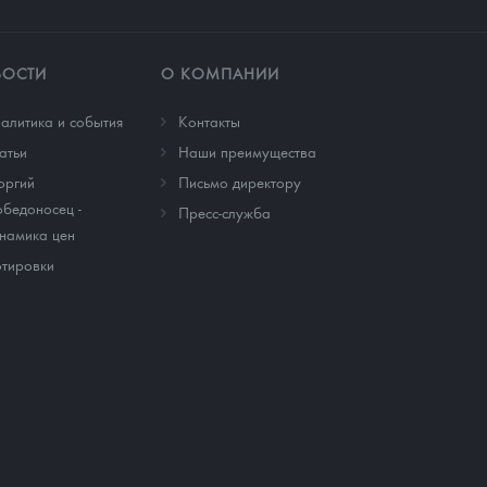
ВОСТИ
О КОМПАНИИ
алитика и события
Контакты
атьи
Наши преимущества
оргий
Письмо директору
бедоносец -
Пресс-служба
намика цен
тировки