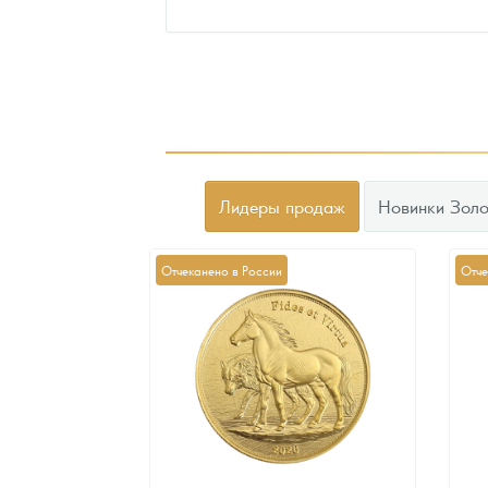
Лидеры продаж
Новинки Золо
Отчеканено в России
Отче