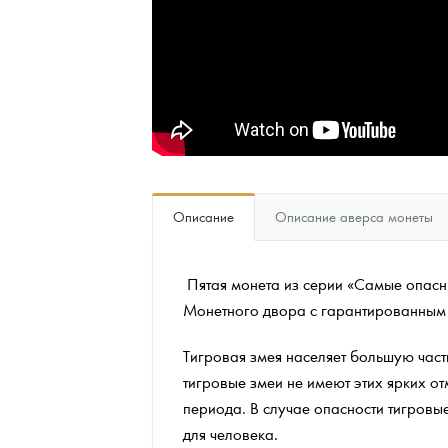
Наборы подарочных и коллекционных монет
Монеты и жетоны из недрагоценных металлов
Книги по нумизматике
Описание
Описание аверса монеты
Пятая монета из серии «Самые опасн
Монетного двора с гарантированным 
Тигровая змея населяет большую час
тигровые змеи не имеют этих ярких о
периода. В случае опасности тигровые
для человека.