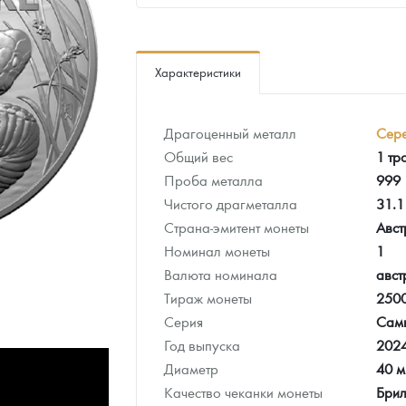
ра, платины на 2026 год
Характеристики
Драгоценный металл
Сер
Общий вес
1 тр
Проба металла
999
Чистого драгметалла
31.1
Страна-эмитент монеты
Авст
Номинал монеты
1
Валюта номинала
авст
Тираж монеты
250
данных
Серия
Самы
Год выпуска
202
Диаметр
40 
Качество чеканки монеты
Брил