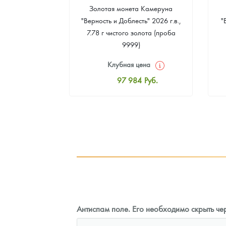
а Острова Св.
Золотая монета Камеруна
рс" 2024 г.в.,
"Верность и Доблесть" 2026 г.в.,
"
еребра (проба
7.78 г чистого золота (проба
9999)
цена
Клубная цена
0
Руб.
97 984
Руб.
ная цена
Стандартная цена
9
Руб.
98 432
Руб.
ыкупа
Цена выкупа
оните
91 273
Руб.
Антиспам поле. Его необходимо скрыть чер