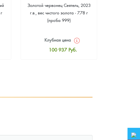
ий
Золотой червонец Сеятель, 2023
Золотая 
 г
г.в., вес чистого золота - 7.78 г
"Филармонике
(проба 999)
г чистого зо
Клубная цена
Клуб
100 937
Руб.
10
Стандартная цена
Стан
101 384
Руб.
10
Цена выкупа
Ц
92 168
Руб.
9