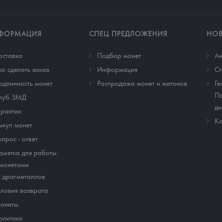
ФОРМАЦИЯ
СПЕЦ ПРЕДЛОЖЕНИЯ
НО
оставка
Подбор монет
Ан
ак сделать заказ
Информация
Cт
одлинность монет
Распродажа монет и жетонов
Ге
По
луб ЗМД
ди
арантии
Ко
ыкуп монет
опрос - ответ
амятка для работы
 монетами
з драгметаллов
словия возврата
онеты
олитика