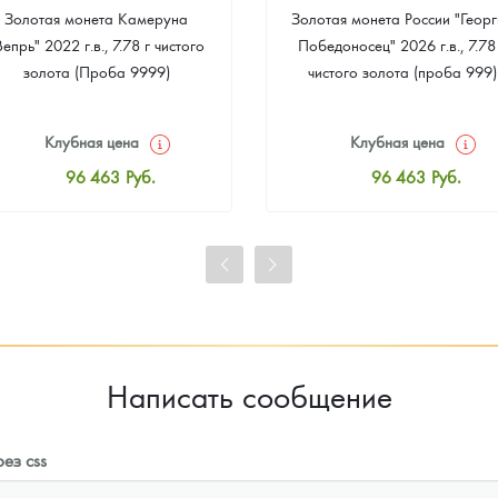
Золотая монета Камеруна
Золотая монета России "Георг
Вепрь" 2022 г.в., 7.78 г чистого
Победоносец" 2026 г.в., 7.78
золота (Проба 9999)
чистого золота (проба 999)
Клубная цена
Клубная цена
96 463
Руб.
96 463
Руб.
Стандартная цена
Стандартная цена
96 910
Руб.
96 910
Руб.
Цена выкупа
Цена выкупа
91 273
Руб.
92 168
Руб.
Написать сообщение
ез css