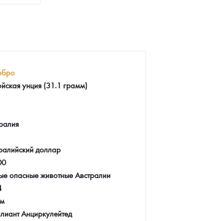
ебро
ойская унция (31.1 грамм)
ралия
ралийский доллар
00
е опасные животные Австралии
4
мм
лиант Анциркулейтед