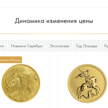
Динамика изменения цены
то
Новинки Серебро
Эксклюзив
Год Лошади
Р
канено в России