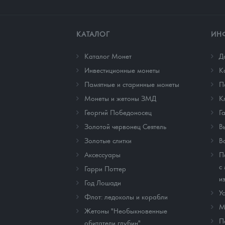
КАТАЛОГ
ИН
Каталог Монет
Д
Инвестиционные монеты
К
Памятные и старинные монеты
П
Монеты и жетоны ЗМД
К
Георгий Победоносец
Г
Золотой червонец Сеятель
В
Золотые слитки
В
Аксессуары
П
с
Гарри Поттер
и
Год Лошади
У
Флот: ледоколы и корабли
М
Жетоны "Необыкновенные
П
обитатели глубин"