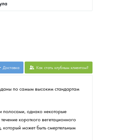
ула
Доставка
Как стать клубным клиентом?
озданы по самым высоким стандартам
ми полосами, однако некоторые
 течение короткого вегетационного
яд, который может быть смертельным