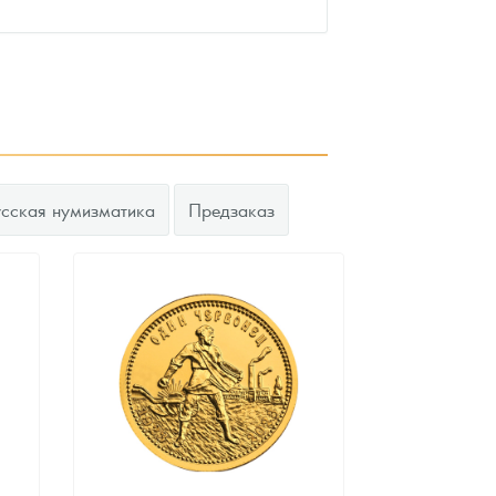
усская нумизматика
Предзаказ