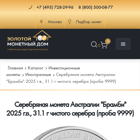
+7 (495) 728-29-96
8 (800) 500-08-77
Москва
Подбор монет
0
0
Главная
Каталог
Инвестиционные
монеты
Иностранные
Серебряная монета Австралии
"Брамби" 2025 г.в., 31.1 г чистого серебра (проба 9999)
Каталог
Серебряная монета Австралии "Брамби"
Инфо
Каталог Монет
2025 г.в., 31.1 г чистого серебра (проба 9999)
Доставка
Инвестиционные монеты
Как сделать заказ
Услуги
Памятные и старинные монеты
Подлинность монет
Монеты Россия и СССР