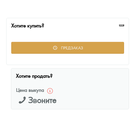
Русская нумизматика
Золотая карманная галерея
Хотите купить?
Наборы подарочных и коллекционных монет
Монеты и жетоны из недрагоценных металлов
ПРЕДЗАКАЗ
Книги по нумизматике
Хотите продать?
Цена выкупа
Звоните